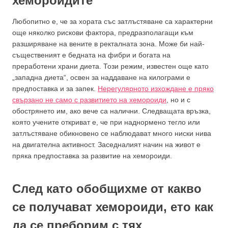
хемороидите
Любопитно е, че за хората със затлъстяване са характерни
още няколко рискови фактора, предразполагащи към
разширяване на вените в ректалната зона. Може би най-
същественият е бедната на фибри и богата на
преработени храни диета. Този режим, известен още като
„западна диета“, освен за наддаване на килограми е
предпоставка и за запек.
Нерегулярното изхождане е пряко
свързано не само с развитието на хемороиди
, но и с
обострянето им, ако вече са налични. Следващата връзка,
която учените откриват е, че при наднормено тегло или
затлъстяване обикновено се наблюдават много ниски нива
на двигателна активност. Заседналият начин на живот е
пряка предпоставка за развитие на хемороиди.
След като обобщихме от какво
се получават хемороиди, ето как
да се преборим с тях