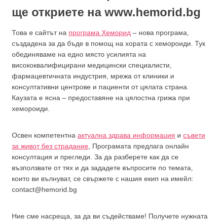
ще откриете на
www.hemorid.bg
Това е сайтът на
програма Хеморид
– нова програма,
създадена за да бъде в помощ на хората с хемороиди. Тук
обединяваме на едно място усилията на
висококвалифицирани медицински специалисти,
фармацевтичната индустрия, мрежа от клиники и
консултативни центрове и пациенти от цялата страна.
Каузата е ясна – предоставяне на цялостна грижа при
хемороиди.
Освен компетентна
актуална здрава информация
и
съвети
за живот без страдание
, Програмата предлага онлайн
консултация и прегледи. За да разберете как да се
възползвате от тях и да зададете въпросите по темата,
които ви вълнуват, се свържете с нашия екип на имейл:
contact@hemorid.bg
Ние сме насреща, за да ви съдействаме! Получете нужната