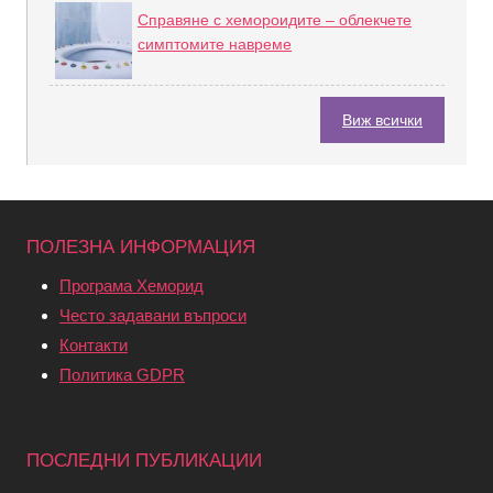
Справяне с хемороидите – облекчете
симптомите навреме
Виж всички
ПОЛЕЗНА ИНФОРМАЦИЯ
Програма Хеморид
Често задавани въпроси
Контакти
Политика GDPR
ПОСЛЕДНИ ПУБЛИКАЦИИ