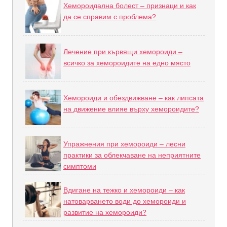
Хемороидална болест – признаци и как
да се справим с проблема?
Лечение при кървящи хемороиди –
всичко за хемороидите на едно място
Хемороиди и обездвижване – как липсата
на движение влияе върху хемороидите?
Упражнения при хемороиди – лесни
практики за облекчаване на неприятните
симптоми
Вдигане на тежко и хемороиди – как
натоварването води до хемороиди и
развитие на хемороиди?