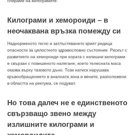
спираме на килограмите.
Килограми и хемороиди – в
неочаквана връзка помежду си
Наднорменото тегло и затлъстяването крият редица
опасности за цялостното здравословно състояние. Рискът с
развитието на хемороиди при хората с излишни килограми
е свързан с повишеното налягане, което телесната маса
оказва върху тазовото дъно. Този натиск нарушава
кръвообращението в аналната зона и вените, разположени
в областта на ректума, се подуват.
Но това далеч не е единственото
свързващо звено между
излишните килограми и