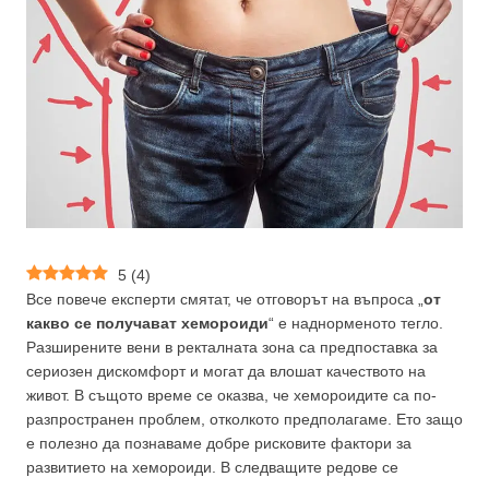
5
(
4
)
Все повече експерти смятат, че отговорът на въпроса „
от
какво се получават хемороиди
“ е наднорменото тегло.
Разширените вени в ректалната зона са предпоставка за
сериозен дискомфорт и могат да влошат качеството на
живот. В същото време се оказва, че хемороидите са по-
разпространен проблем, отколкото предполагаме. Ето защо
е полезно да познаваме добре рисковите фактори за
развитието на хемороиди. В следващите редове се