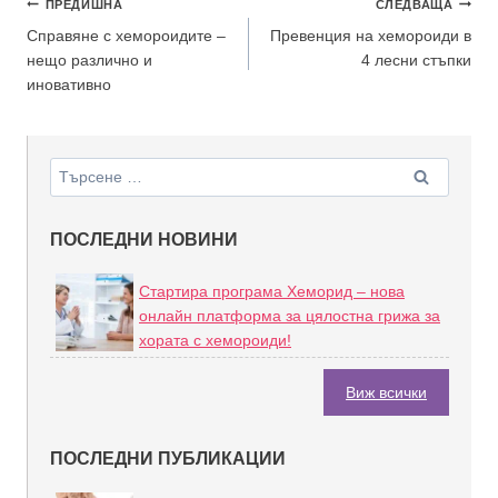
ПРЕДИШНА
СЛЕДВАЩА
Справяне с хемороидите –
Превенция на хемороиди в
нещо различно и
4 лесни стъпки
иновативно
ПОСЛЕДНИ НОВИНИ
Стартира програма Хеморид – нова
онлайн платформа за цялостна грижа за
хората с хемороиди!
Виж всички
ПОСЛЕДНИ ПУБЛИКАЦИИ