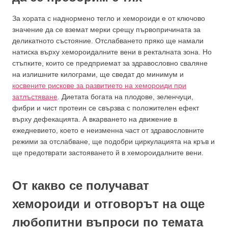
За хората с наднормено тегло и хемороиди е от ключово
значение да се вземат мерки срещу първопричината за
деликатното състояние. Отслабването пряко ще намали
натиска върху хемороидалните вени в ректалната зона. Но
стъпките, които се предприемат за здравословно сваляне
на излишните килограми, ще сведат до минимум и
косвените рискове за развитието на хемороиди при
затлъстяване
. Диетата богата на плодове, зеленчуци,
фибри и чист протеин се свързва с положителен ефект
върху дефекацията. А вкарването на движение в
ежедневието, което е неизменна част от здравословните
режими за отслабване, ще подобри циркулацията на кръв и
ще предотврати застояването й в хемороидалните вени.
От какво се получават
хемороиди и отговорът на още
любопитни въпроси по темата