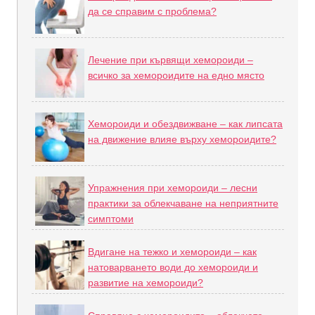
да се справим с проблема?
Лечение при кървящи хемороиди –
всичко за хемороидите на едно място
Хемороиди и обездвижване – как липсата
на движение влияе върху хемороидите?
Упражнения при хемороиди – лесни
практики за облекчаване на неприятните
симптоми
Вдигане на тежко и хемороиди – как
натоварването води до хемороиди и
развитие на хемороиди?