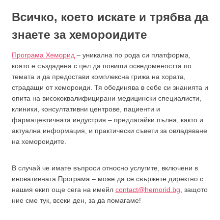
Всичко, което искате и трябва да
знаете за хемороидите
Програма Хеморид
– уникална по рода си платформа,
която е създадена с цел да повиши осведомеността по
темата и да предостави комплексна грижа на хората,
страдащи от хемороиди. Тя обединява в себе си знанията и
опита на висококвалифицирани медицински специалисти,
клиники, консултативни центрове, пациенти и
фармацевтичната индустрия – предлагайки пълна, както и
актуална информация, и практически съвети за овладяване
на хемороидите.
В случай че имате въпроси относно услугите, включени в
иновативната Програма – може да се свържете директно с
нашия екип още сега на имейл
contact@hemorid.bg
, защото
ние сме тук, всеки ден, за да помагаме!