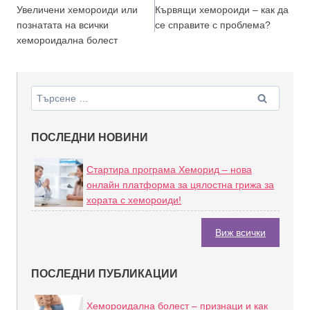
Увеличени хемороиди или
Кървящи хемороиди – как да
познатата на всички
се справите с проблема?
хемороидална болест
ПОСЛЕДНИ НОВИНИ
Стартира програма Хеморид – нова
онлайн платформа за цялостна грижа за
хората с хемороиди!
Виж всички
ПОСЛЕДНИ ПУБЛИКАЦИИ
Хемороидална болест – признаци и как