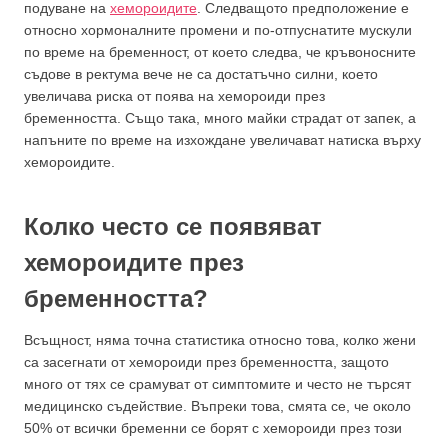
подуване на
хемороидите
. Следващото предположение е
относно хормоналните промени и по-отпуснатите мускули
по време на бременност, от което следва, че кръвоносните
съдове в ректума вече не са достатъчно силни, което
увеличава риска от поява на хемороиди през
бременността. Също така, много майки страдат от запек, а
напъните по време на изхождане увеличават натиска върху
хемороидите.
Колко често се появяват
хемороидите през
бременността?
Всъщност, няма точна статистика относно това, колко жени
са засегнати от хемороиди през бременността, защото
много от тях се срамуват от симптомите и често не търсят
медицинско съдействие. Въпреки това, смята се, че около
50% от всички бременни се борят с хемороиди през този