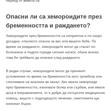
период от живота си.
Опасни ли са хемороидите през
бременността и раждането?
Хемороидите през бременността са неприятни и по-скоро
досадни, отколкото опасни за вас или вашето бебе. По
време на раждането, хемороидите могат да станат по-
болезнени и подути поради силния натиск, обаче всичко
това би трябвало да изчезне след раждането.
В редки случаи, хемороидите могат да причинят
усложнения по време на бременността като тромбоза или
стесняване на аналния ви канал. Ако имате хемороиди
през бременността, изпитвате болка или сърбеж, или имате
кръв в изпражненията, то е добре да потърсите медицинска
помощ, защото с подходящото лечение, симптомите ще
изчезнат бързо.