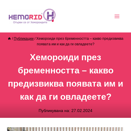
/
Публикации
/
Хемороиди през бременността – какво предизвиква
появата им и как да ги овладеете?
Хемороиди през
бременността – какво
предизвиква появата им и
как да ги овладеете?
Публикувана на:
27.02.2024