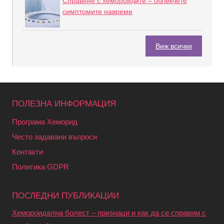
Справяне с хемороидите – облекчете
симптомите навреме
Виж всички
ПОЛЕЗНА ИНФОРМАЦИЯ
Програма Хеморид
Често задавани въпроси
Контакти
Политика GDPR
ПОСЛЕДНИ ПУБЛИКАЦИИ
Хемороидална болест – признаци и как да се справим с