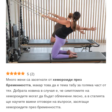
5
(
2
)
Много жени са засегнати от
хемороиди през
бременността
, макар това да е тема табу за голяма част от
тях. Добрата новина в случая е, че симптомите на
хемороидите могат да бъдат облекчени лесно, а в статията
ще научите важни отговори на въпроси, засягащи
хемороидите през бременността.