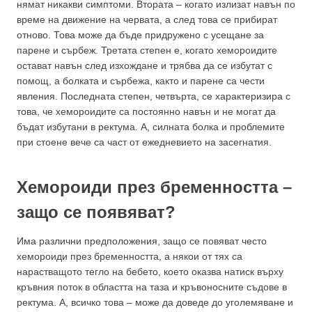
нямат никакви симптоми. Втората – когато излизат навън по
време на движение на червата, а след това се прибират
отново. Това може да бъде придружено с усещане за
парене и сърбеж. Третата степен е, когато хемороидите
остават навън след изхождане и трябва да се избутат с
помощ, а болката и сърбежа, както и парене са чести
явления. Последната степен, четвърта, се характеризира с
това, че хемороидите са постоянно навън и не могат да
бъдат избутани в ректума. А, силната болка и проблемите
при стоене вече са част от ежедневието на засегнатия.
Хемороиди през бременността –
защо се появяват?
Има различни предположения, защо се повяват често
хемороиди през бременността, а някои от тях са
нарастващото тегло на бебето, което оказва натиск върху
кръвния поток в областта на таза и кръвоносните съдове в
ректума. А, всичко това – може да доведе до уголемяване и