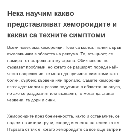
Нека научим какво
представляват хемороидите и
какви са техните симптоми
Всеки човек има хемороиди. Това са малки, пълни с кръв
възглавнички в областта на ректума. Те, всъщност, се
намират от вътрешната му страна. Обикновено, не
създават проблеми, но когато се разширят, поради най-
често напрежение, те могат да причинят симптоми като
болки, сърбеж, кървене или пролапс. Самите хемороиди
изглеждат малки и розови подутинки в областта на ануса,
но ако се раздразнят или възпалят, те могат да станат
червени, та дори и сини.
Хемороидите през бременността, както и останалите, се
поделят в четири групи, според степента на тежестта им.
Първата от тях е, когато хемороидите са все още вътре и