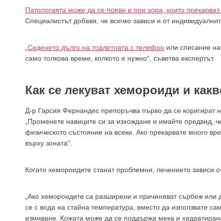
Патологията може да се появи и при хора, които прекарват
Специалистът добавя, че всичко зависи и от индивидуални
„
Седенето дълго на тоалетната с телефон
или списание нат
само толкова време, колкото е нужно“, съветва експертът.
Как се лекуват хемороиди и как
Д-р Гарсия Фернандес препоръчва първо да се коригират н
„Променете навиците си за изхождане и имайте предвид, че
физическото състояние на всеки. Ако прекарвате много вр
върху зоната“.
Когато хемороидите станат проблемни, лечението зависи о
„Ако хемороидите са разширени и причиняват сърбеж или д
се с вода на стайна температура, вместо да използвате са
измиване. Кожата може да се поддържа мека и хидратирана