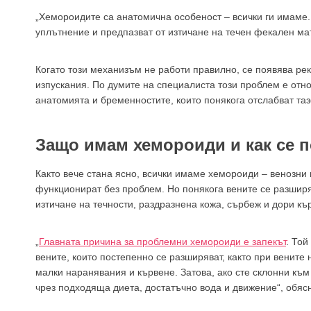
„Хемороидите са анатомична особеност – всички ги имаме.
уплътнение и предпазват от изтичане на течен фекален ма
Когато този механизъм не работи правилно, се появява ре
изпускания. По думите на специалиста този проблем е от
анатомията и бременностите, които понякога отслабват таз
Защо имам хемороиди и как се 
Както вече стана ясно, всички имаме хемороиди – венозни 
функционират без проблем. Но понякога вените се разширя
изтичане на течности, раздразнена кожа, сърбеж и дори къ
„
Главната причина за проблемни хемороиди е запекът
. Той
вените, които постепенно се разширяват, както при вените
малки наранявания и кървене. Затова, ако сте склонни къ
чрез подходяща диета, достатъчно вода и движение“, обяс