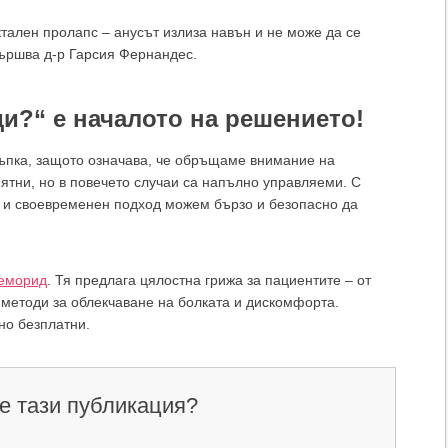
ктален пролапс – анусът излиза навън и не може да се
вършва д-р Гарсия Фернандес.
?“ е началото на решението!
ъпка, защото означава, че обръщаме внимание на
ятни, но в повечето случаи са напълно управляеми. С
е и своевременен подход можем бързо и безопасно да
еморид
. Тя предлага цялостна грижа за пациентите – от
методи за облекчаване на болката и дискомфорта.
лно безплатни.
е тази публикация?