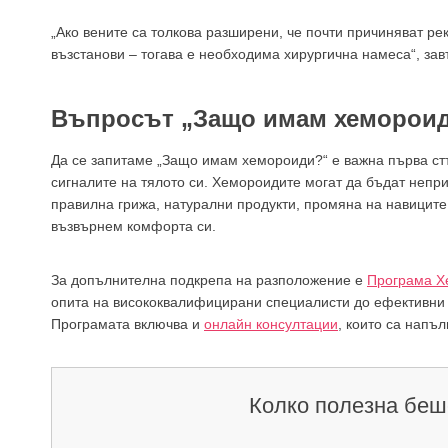
„Ако вените са толкова разширени, че почти причиняват ре
възстанови – тогава е необходима хирургична намеса“, за
Въпросът „Защо имам хемороиди
Да се запитаме „Защо имам хемороиди?“ е важна първа ст
сигналите на тялото си. Хемороидите могат да бъдат непри
правилна грижа, натурални продукти, промяна на навицит
възвърнем комфорта си.
За допълнителна подкрепа на разположение е
Програма Х
опита на висококвалифицирани специалисти до ефективни 
Програмата включва и
онлайн консултации
, които са напъ
Колко полезна беш