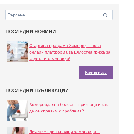
ПОСЛЕДНИ НОВИНИ
Стартира програма Хеморид – нова
онлайн платформа за цялостна грижа за
хората с хемороиди!
Виж всички
ПОСЛЕДНИ ПУБЛИКАЦИИ
Хемороидална болест – признаци и как
да се справим с проблема?
Лечение при кървящи хемороиди –