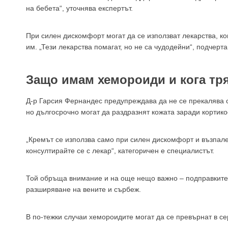
на бебета“, уточнява експертът.
При силен дискомфорт могат да се използват лекарства, к
им. „Тези лекарства помагат, но не са чудодейни“, подчерт
Защо имам хемороиди и кога тр
Д-р Гарсия Фернандес предупреждава да не се прекалява 
но дългосрочно могат да раздразнят кожата заради кортик
„Кремът се използва само при силен дискомфорт и възпале
консултирайте се с лекар“, категоричен е специалистът.
Той обръща внимание и на още нещо важно – подправките 
разширяване на вените и сърбеж.
В по-тежки случаи хемороидите могат да се превърнат в се