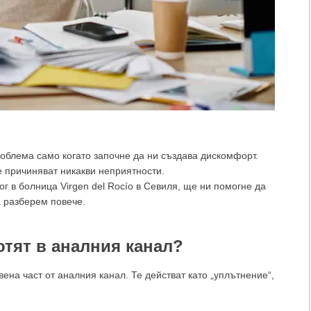
блема само когато започне да ни създава дискомфорт.
 причиняват никакви неприятности.
г в болница Virgen del Rocío в Севиля, ще ни помогне да
а разберем повече.
тят в аналния канал?
ена част от аналния канал. Те действат като „уплътнение“,