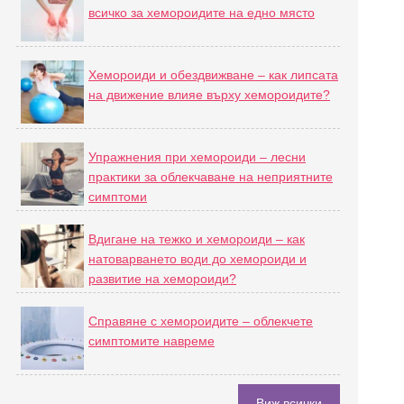
всичко за хемороидите на едно място
Хемороиди и обездвижване – как липсата
на движение влияе върху хемороидите?
Упражнения при хемороиди – лесни
практики за облекчаване на неприятните
симптоми
Вдигане на тежко и хемороиди – как
натоварването води до хемороиди и
развитие на хемороиди?
Справяне с хемороидите – облекчете
симптомите навреме
Виж всички