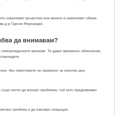
оито намаляват кръвотока към вените и намаляват обема
ава д-р Гарсия Фернандес.
ябва да внимавам?
с хемороидалните кремове. Те дават временно облекчение,
остероидите.
ние. Ако симптомите не преминат за няколко дни,
също могат да влошат проблема, тъй като предизвикват
риозен проблем и да изискват операция.