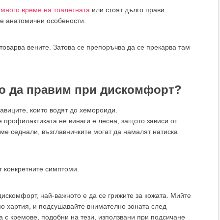
 много време на тоалетната
или стоят дълго прави.
те анатомични особености.
оварва вените. Затова се препоръчва да се прекарва там
во да правим при дискомфорт?
авиците, които водят до хемороиди.
 профилактиката не винаги е лесна, защото зависи от
еме седнали, възглавничките могат да намалят натиска
т конкретните симптоми.
искомфорт, най-важното е да се грижите за кожата. Мийте
мо хартия, и подсушавайте внимателно зоната след
 с кремове, подобни на тези, използвани при подсичане