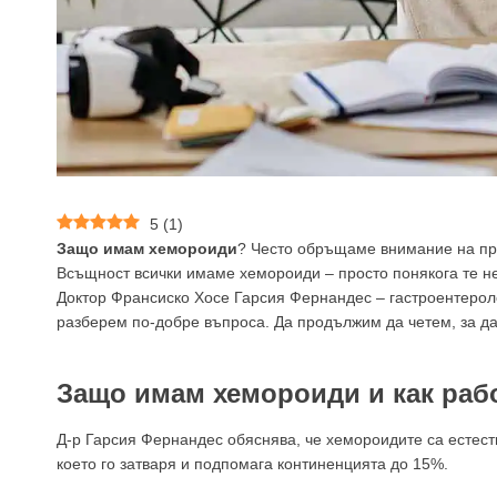
5
(
1
)
Защо имам хемороиди
? Често обръщаме внимание на про
Всъщност всички имаме хемороиди – просто понякога те не
Доктор Франсиско Хосе Гарсия Фернандес – гастроентероло
разберем по-добре въпроса. Да продължим да четем, за д
Защо имам хемороиди и как рабо
Д-р Гарсия Фернандес обяснява, че хемороидите са естеств
което го затваря и подпомага континенцията до 15%.