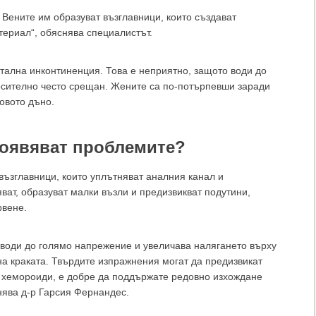
 Вените им образуват възглавници, които създават
териал“, обяснява специалистът.
ктална инконтиненция. Това е неприятно, защото води до
носително често срещан. Жените са по-потърпевши заради
овото дъно.
появяват проблемите?
възглавници, които уплътняват аналния канал и
ват, образуват малки възли и предизвикват подутини,
рвене.
 води до голямо напрежение и увеличава налягането върху
 на краката. Твърдите изпражнения могат да предизвикат
м хемороиди, е добре да поддържате редовно изхождане
нява д-р Гарсия Фернандес.