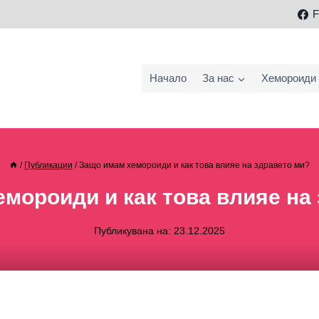
F
Начало
За нас
Хемороиди
/
Публикации
/
Защо имам хемороиди и как това влияе на здравето ми?
мороиди и как това влияе на
Публикувана на:
23.12.2025