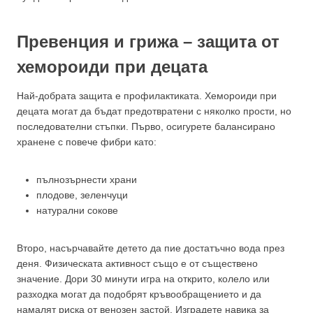
Превенция и грижа – защита от
хемороиди при децата
Най-добрата защита е профилактиката. Хемороиди при
децата могат да бъдат предотвратени с няколко прости, но
последователни стъпки. Първо, осигурете балансирано
хранене с повече фибри като:
пълнозърнести храни
плодове, зеленчуци
натурални сокове
Второ, насърчавайте детето да пие достатъчно вода през
деня. Физическата активност също е от съществено
значение. Дори 30 минути игра на открито, колело или
разходка могат да подобрят кръвообращението и да
намалят риска от венозен застой. Изградете навика за