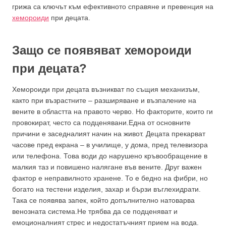
грижа са ключът към ефективното справяне и превенция на
хемороиди
при децата.
Защо се появяват хемороиди
при децата?
Хемороиди при децата възникват по същия механизъм,
както при възрастните – разширяване и възпаление на
вените в областта на правото черво. Но факторите, които ги
провокират, често са подценявани.Една от основните
причини е заседналият начин на живот. Децата прекарват
часове пред екрана – в училище, у дома, пред телевизора
или телефона. Това води до нарушено кръвообращение в
малкия таз и повишено налягане във вените. Друг важен
фактор е неправилното хранене. То е бедно на фибри, но
богато на тестени изделия, захар и бързи въглехидрати.
Така се появява запек, който допълнително натоварва
венозната система.Не трябва да се подценяват и
емоционалният стрес и недостатъчният прием на вода.