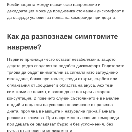
Комбинацията между психическо напрежение и
дехидратация може да предизвика стомашен дискомфорт и
да създаде условия за поява на хемороиди при децата.
Как да разпознаем симптомите
навреме?
Първите признаци често остават незабелязани, защото
децата рядко споделят за подобен дискомфорт. Родителите
трябва да бъдат внимателни за сигнали като затруднено
изхождане, болка при тоалет, следи от кръв, сърбеж или
оплаквания от „боцкане“ в областта на ануса. Ако тези
симптоми се появят, е важно да се потърси лекарска
консултация. В повечето случаи състоянието е в начален
стадий и подлежи на успешно повлияване с правилна
диета, промяна в навиците и натурална грижа.Ранната
реакция е ключова. При навременно лечение хемороиди
при децата се овладяват бързо и без усложнения, без
нужда от агресивни медикаменти.