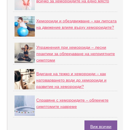
всичко за хемороидите на едно място
Хемороиди и обездвижване – как липсата
на движение влияе върху хемороидите?
Упражнения при хемороиди – лесни
практики за облекчаване на неприятните
симптоми
Вдигане на тежко и хемороиди – как
натоварването води до хемороиди и
развитие на хемороиди?
Справяне с хемороидите – облекчете
симптомите навреме
Виж всички