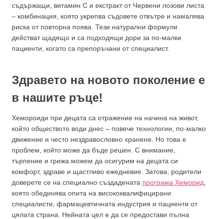
съдържащи, витамин C и екстракт от Червени лозови листа
– комбинация, която укрепва съдовете отвътре и намалява
риска от повторна поява. Тези натурални формули
действат щадящо и са подходящи дори за по-малки
пациенти, когато са препоръчани от специалист.
Здравето на новото поколение е
в нашите ръце!
Хемороиди при децата са отражение на начина на живот,
който обществото води днес – повече технологии, по-малко
движение и често нездравословно хранене. Но това е
проблем, който може да бъде решен. С внимание,
търпение и грижа можем да осигурим на децата си
комфорт, здраве и щастливо ежедневие. Затова, родители
доверете се на специално създадената
програма Хеморид
,
която обединява опита на висококвалифицирани
специалисти, фармацевтичната индустрия и пациенти от
цялата страна. Нейната цел е да се предостави пълна