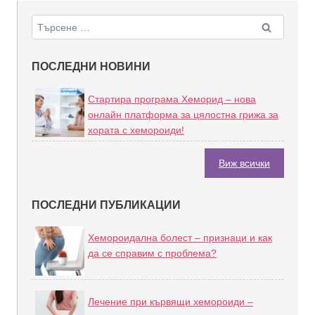
ПОСЛЕДНИ НОВИНИ
Стартира програма Хеморид – нова
онлайн платформа за цялостна грижа за
хората с хемороиди!
Виж всички
ПОСЛЕДНИ ПУБЛИКАЦИИ
Хемороидална болест – признаци и как
да се справим с проблема?
Лечение при кървящи хемороиди –