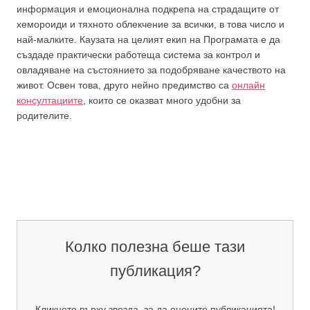
информация и емоционална подкрепа на страдащите от
хемороиди и тяхното облекчение за всички, в това число и
най-малките. Каузата на целият екип на Програмата е да
създаде практически работеща система за контрол и
овладяване на състоянието за подобряване качеството на
живот. Освен това, друго нейно предимство са
онлайн
консултациите
, които се оказват много удобни за
родителите.
Колко полезна беше тази
публикация?
Кликнете върху звезда, за да оцените публикацията!