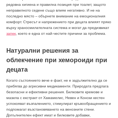
редовна хигиена и правилна позиция при тоалет, защото
неправилното седене също влияе негативно. И не на
последно място – обърнете внимание на емоционалния
комфорт. Стресът и напрежението при децата влияят пряко
върху храносмилателната система и могат да предизвикат
запек
, което е една от най-честите причини за проблема.
Натурални решения за
облекчение при хемороиди при
децата
Когато състоянието вече е факт, не е задължително да се
прибягва до агресивни медикаменти. Природата предлага
безопасни и ефективни решения. Билковите кремове и
мазила с екстракт от Хамамелис, Невен и Конски кестен
успокояват възпалението, стимулират кръвообращението и
подпомагат възстановяването на венозните стени.
Допълнителен ефект имат и билковите добавки,