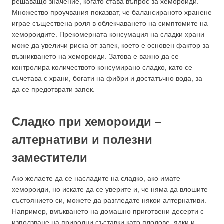
решаващо значение, когато става въпрос за хемороиди.
Множество проучвания показват, че балансираното хранене
играе съществена роля в облекчаването на симптомите на
хемороидите. Прекомерната консумация на сладки храни
може да увеличи риска от запек, което е основен фактор за
възникването на хемороиди. Затова е важно да се
контролира количеството консумирано сладко, като се
съчетава с храни, богати на фибри и достатъчно вода, за
да се предотврати запек.
Сладко при хемороиди –
алтернативи и полезни
заместители
Ако желаете да се насладите на сладко, ако имате
хемороиди, но искате да се уверите и, че няма да влошите
състоянието си, можете да разгледате някои алтернативи.
Например, вмъкването на домашно приготвени десерти с
използване на природни съставки като плодове, ядки и