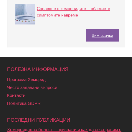
Справяне с хемороидите – облекчете
симптомите навреме
Виж всички
ПОЛЕЗНА ИНФОРМАЦИЯ
Програма Хеморид
Често задавани въпроси
Контакти
Политика GDPR
ПОСЛЕДНИ ПУБЛИКАЦИИ
Хемороидална болест – признаци и как да се справим с