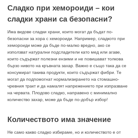
Сладко при хемороиди – кои
сладки храни са безопасни?
Има видове сладки храни, които могат да бъдат по-
безопасни за хора с хемороиди. Например, сладкото при
хемороиди може да бъде по-малко вредно, ако се
използват натурални подсладители като мед или агаве,
които съдържат полезни ензими и не повишават толкова
бързо нивото на кръвната захар. Важно е също така да се
консумират такива продукти, които съдържат фибри. Те
могат да подпомогнат нормализирането на стомашно-
чревния тракт и да намалят напрежението при изпразване
на червата. Плодово сладко, направено с минимално
количество захар, може да бъде по-добър избор!
Количеството има значение
Не само какво сладко избираме, но и количеството е от