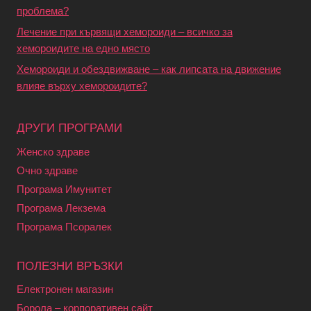
проблема?
Лечение при кървящи хемороиди – всичко за
хемороидите на едно място
Хемороиди и обездвижване – как липсата на движение
влияе върху хемороидите?
ДРУГИ ПРОГРАМИ
Женско здраве
Очно здраве
Програма Имунитет
Програма Лекзема
Програма Псоралек
ПОЛЕЗНИ ВРЪЗКИ
Електронен магазин
Борола – корпоративен сайт