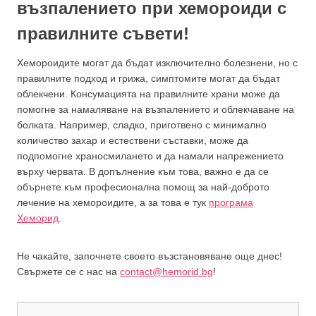
възпалението при хемороиди с
правилните съвети!
Хемороидите могат да бъдат изключително болезнени, но с
правилните подход и грижа, симптомите могат да бъдат
облекчени. Консумацията на правилните храни може да
помогне за намаляване на възпалението и облекчаване на
болката. Например, сладко, приготвено с минимално
количество захар и естествени съставки, може да
подпомогне храносмилането и да намали напрежението
върху червата. В допълнение към това, важно е да се
обърнете към професионална помощ за най-доброто
лечение на хемороидите, а за това е тук
програма
Хеморид
.
Не чакайте, започнете своето възстановяване още днес!
Свържете се с нас на
contact@hemorid.bg
!