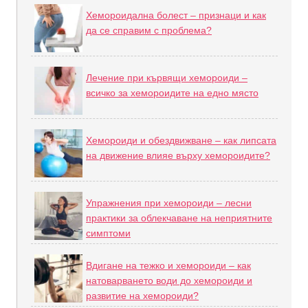
Хемороидална болест – признаци и как
да се справим с проблема?
Лечение при кървящи хемороиди –
всичко за хемороидите на едно място
Хемороиди и обездвижване – как липсата
на движение влияе върху хемороидите?
Упражнения при хемороиди – лесни
практики за облекчаване на неприятните
симптоми
Вдигане на тежко и хемороиди – как
натоварването води до хемороиди и
развитие на хемороиди?