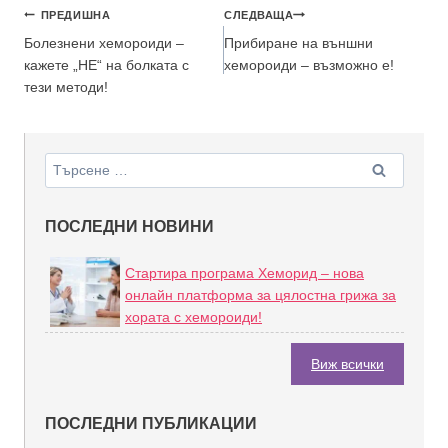
ПРЕДИШНА
СЛЕДВАЩА
Болезнени хемороиди –
Прибиране на външни
кажете „НЕ“ на болката с
хемороиди – възможно е!
тези методи!
ПОСЛЕДНИ НОВИНИ
Стартира програма Хеморид – нова
онлайн платформа за цялостна грижа за
хората с хемороиди!
Виж всички
ПОСЛЕДНИ ПУБЛИКАЦИИ