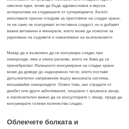
овесени ядки, може да бъде здравословна и вкусна
алтернатива на сладкишите от супермаркета. Когато
използвате пресни плодове за приготвяне на сладки храни,
те не само че осигуряват естествена сладост, но и добавят
важни витамини и минерали, което може да помогне за
укрепване на съдовете и намаляване на възпалението.
Макар да е възможно да се консумира сладко при
хемороиди, има и някои рискове, които не бива да се
пренебрегват. Излишното консумиране на сладки храни
може да доведе до наднормено тегло, което поставя
допълнително напрежение върху венозната система,
влошавайки хемороидите. Освен това, ако страдате от
диабет или други заболявания, свързани с кръвната захар,
е изключително важно да се консултирате с лекар, преди да
консумирате големи количества сладко.
Облекчете болката и