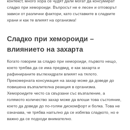
контекст, много хора се чудят дали могат да консумират
сладко при хемороиди. Въпросът не е лесен и отговорът
зависи от различни фактори, като съставките в сладките
храни и как те влияят на организма!
Сладко при хемороиди –
влиянието на захарта
Когато говорим за сладко при хемороиди, първото нещо,
което трябва да се има предвид, е как захарта и
рафинираните въглехидрати влияят на тялото.
Прекомерната консумация на захар може да доведе до
повишена възпалителна реакция в организма.
Хемороидите често са свързани със възпаление, а
голямото количество захар може да влоши това състояние,
което да доведе до по-голям дискомфорт и болка. Това не
означава, че трябва напълно да се избягва сладкото, но е
важно да се подходи внимателно.