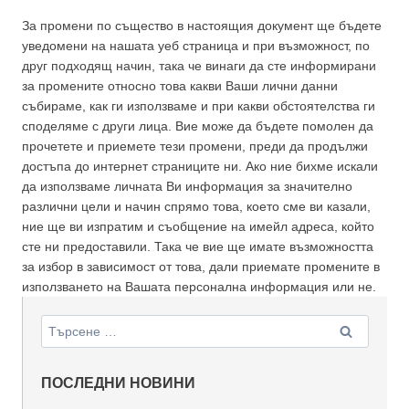
За промени по същество в настоящия документ ще бъдете
уведомени на нашата уеб страница и при възможност, по
друг подходящ начин, така че винаги да сте информирани
за промените относно това какви Ваши лични данни
събираме, как ги използваме и при какви обстоятелства ги
споделяме с други лица. Вие може да бъдете помолен да
прочетете и приемете тези промени, преди да продължи
достъпа до интернет страниците ни. Ако ние бихме искали
да използваме личната Ви информация за значително
различни цели и начин спрямо това, което сме ви казали,
ние ще ви изпратим и съобщение на имейл адреса, който
сте ни предоставили. Така че вие ще имате възможността
за избор в зависимост от това, дали приемате промените в
използването на Вашата персонална информация или не.
Търсене
за:
ПОСЛЕДНИ НОВИНИ