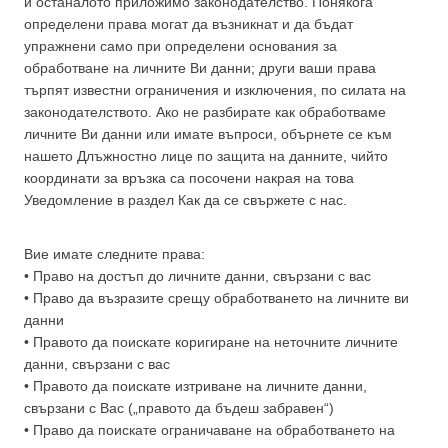
и останалото приложимо законодателство. Понякога
определени права могат да възникнат и да бъдат
упражнени само при определени основания за
обработване на личните Ви данни; други ваши права
търпят известни ограничения и изключения, по силата на
законодателството. Ако не разбирате как обработваме
личните Ви данни или имате въпроси, обърнете се към
нашето Длъжностно лице по защита на данните, чийто
координати за връзка са посочени накрая на това
Уведомление в раздел Как да се свържете с нас.
Вие имате следните права:
• Право на достъп до личните данни, свързани с вас
• Право да възразите срещу обработването на личните ви
данни
• Правото да поискате коригиране на неточните личните
данни, свързани с вас
• Правото да поискате изтриване на личните данни,
свързани с Вас („правото да бъдеш забравен“)
• Право да поискате ограничаване на обработването на