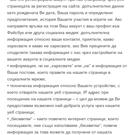
страницата за регистрация на сайта: допълнителни данни
като рождената Ви дата, Ваша парола и определени
предпочитания, история Вашите участия в игрите ни. Ако
направите връзка на този Ваш акаунт с ваш профил във
Фейсбук или друга социална медия: допълнителна
информация относно ваши контакти, приятели, какво
харесвате и какво не харесвате, ако Вие прецените да
споделите такава информация с нас чрез настройките на
вашите акаунти в социалните медии.
• информация, че ни „харесвате“ или „не” и информация от
Ваши постове, които правите на нашите страници в
социалните мрежи;
• техническа информация относно Вашето устройство, с
което отваряте нашите уеб страници, IP адрес при
посещение на нашите страници – с цел да можем да Ви
предоставим възможно най-добрата услуга чрез нашите
уеб страници;
• „бисквитки“ – както повечето интернет страници, които
посещавате, ние също използваме „бисквитки“; повече
информация за това можете да получени от нашата