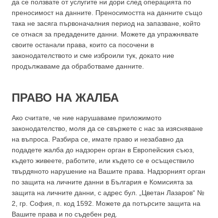
да се ползвате от услугите ни дори след операцията по
преносимост на данните. Преносимостта на данните също
така не засяга първоначалния период на запазване, който
се отнася за предадените данни. Можете да упражнявате
своите останали права, които са посочени в
законодателството и сме изброили тук, докато ние
продължаваме да обработваме данните.
ПРАВО НА ЖАЛБА
Ако считате, че ние нарушаваме приложимото
законодателство, моля да се свържете с нас за изясняване
на въпроса. Разбира се, имате право и незабавно да
подадете жалба до надзорен орган в Европейския съюз,
където живеете, работите, или където се е осъществило
твърдяното нарушение на Вашите права. Надзорният орган
по защита на личните данни в България е Комисията за
защита на личните данни, с адрес бул. „Цветан Лазаров“ №
2, гр. София, п. код 1592. Можете да потърсите защита на
Вашите права и по съдебен ред.