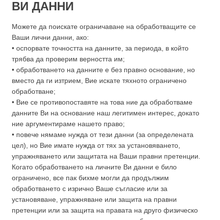
ВИ ДАННИ
Можете да поискате ограничаване на обработващите се
Ваши лични данни, ако:
• оспорвате точността на данните, за периода, в който
трябва да проверим верността им;
• обработването на данните е без правно основание, но
вместо да ги изтрием, Вие искате тяхното ограничено
обработване;
• Вие се противопоставяте на това ние да обработваме
данните Ви на основание наш легитимен интерес, докато
ние аргументираме нашето право;
• повече нямаме нужда от тези данни (за определената
цел), но Вие имате нужда от тях за установяването,
упражняването или защитата на Ваши правни претенции.
Когато обработването на личните Ви данни е било
ограничено, все пак бихме могли да продължим
обработването с изрично Ваше съгласие или за
установяване, упражняване или защита на правни
претенции или за защита на правата на друго физическо