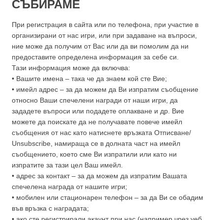
СЪБИРАМЕ
При регистрация в сайта или по телефона, при участие в
организирани от нас игри, или при задаване на въпроси,
ние може да получим от Вас или да ви помолим да ни
предоставите определена информация за себе си.
Тази информация може да включва:
• Вашите имена – така че да знаем кой сте Вие;
• имейл адрес – за да можем да Ви изпратим съобщение
относно Ваши спечелени награди от наши игри, да
зададете въпроси или подадете оплакване и др. Вие
можете да поискате да не получавате повече имейл
съобщения от нас като натиснете връзката Отписване/
Unsubscribe, намираща се в долната част на имейл
съобщението, което сме Ви изпратили или като ни
изпратите за тази цел Ваш имейл.
• адрес за контакт – за да можем да изпратим Вашата
спечелена награда от нашите игри;
• мобилен или стационарен телефон – за да Ви се обадим
във връзка с наградата;
• ако сте регистрирали акаунт при нас (например чрез уеб