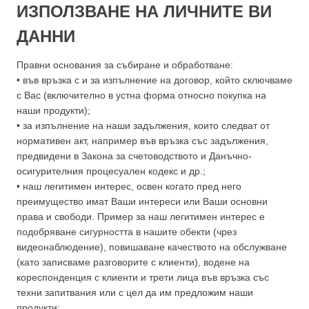
ИЗПОЛЗВАНЕ НА ЛИЧНИТЕ ВИ
ДАННИ
Правни основания за събиране и обработване:
• във връзка с и за изпълнение на договор, който сключваме
с Вас (включително в устна форма относно покупка на
наши продукти);
• за изпълнение на наши задължения, които следват от
нормативен акт, например във връзка със задължения,
предвидени в Закона за счетоводството и Данъчно-
осигурителния процесуален кодекс и др.;
• наш легитимен интерес, освен когато пред него
преимущество имат Ваши интереси или Ваши основни
права и свободи. Пример за наш легитимен интерес е
подобряване сигурността в нашите обекти (чрез
видеонаблюдение), повишаване качеството на обслужване
(като записваме разговорите с клиенти), водене на
кореспонденция с клиенти и трети лица във връзка със
техни запитвания или с цел да им предложим наши
продукти;