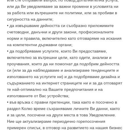
или сте отправили въпрос по повод допълнителна услуга,
или да Ви уведомяваме за важни промени в условията ни
за работа или вътрешните ни политики, или за пробиви в
сигурността на данните;
• да извършваме дейността си съобразно приложимите
счетоводни, данъчни и други закони, професионалните
норми и правила, включително като отговаряме на искания
на компетентни държавни органи;
• да подобряваме услугите, които Ви предоставяме,
включително за вътрешни цели, като одити, анализи и
проучвания, които да ни помогнат да подобрим дейността
си (или за да наблюдаваме и анализираме тенденциите и
използването на услугите ни) и да подобряваме дизайна и
съдържанието на интернет страниците ни и за да отговарят
те най-оптимално на Вашите предпочитания и на
използваните от Вас устройства;
• във връзка с правни претенции, така както е посочено в
раздел Колко време съхраняваме личните Ви данни, както
и за цели, посочени на други места в това Уведомление.
Ние ще актуализираме периодично горепосочения
примерен списък, в отговор на развитието на нашия бизнес