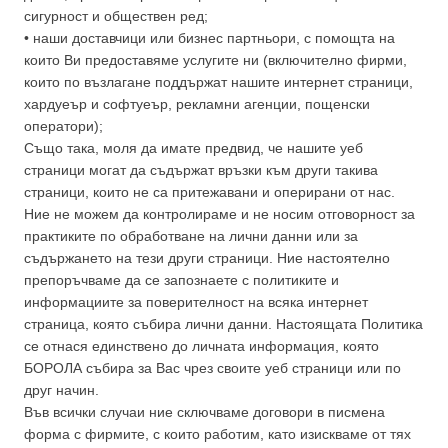
сигурност и обществен ред;
• наши доставчици или бизнес партньори, с помощта на
които Ви предоставяме услугите ни (включително фирми,
които по възлагане поддържат нашите интернет страници,
хардуеър и софтуеър, рекламни агенции, пощенски
оператори);
Също така, моля да имате предвид, че нашите уеб
страници могат да съдържат връзки към други такива
страници, които не са притежавани и оперирани от нас.
Ние не можем да контролираме и не носим отговорност за
практиките по обработване на лични данни или за
съдържането на тези други страници. Ние настоятелно
препоръчваме да се запознаете с политиките и
информациите за поверителност на всяка интернет
страница, която събира лични данни. Настоящата Политика
се отнася единствено до личната информация, която
БОРОЛА събира за Вас чрез своите уеб страници или по
друг начин.
Във всички случаи ние сключваме договори в писмена
форма с фирмите, с които работим, като изискваме от тях