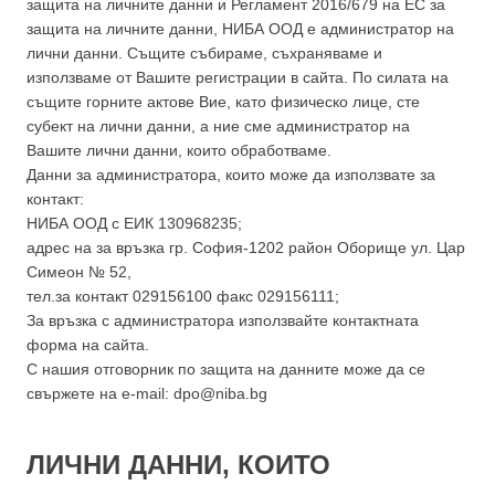
защита на личните данни и Регламент 2016/679 на ЕС за
защита на личните данни, НИБА ООД е администратор на
лични данни. Същите събираме, съхраняваме и
използваме от Вашите регистрации в сайта. По силата на
същите горните актове Вие, като физическо лице, сте
субект на лични данни, а ние сме администратор на
Вашите лични данни, които обработваме.
Данни за администратора, които може да използвате за
контакт:
НИБА ООД с ЕИК 130968235;
адрес на за връзка гр. София-1202 район Оборище ул. Цар
Симеон № 52,
тел.за контакт 029156100 факс 029156111;
За връзка с администратора използвайте контактната
форма на сайта.
С нашия отговорник по защита на данните може да се
свържете на e-mail: dpo@niba.bg
ЛИЧНИ ДАННИ, КОИТО