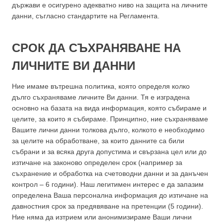
държави е осигурено адекватно ниво на защита на личните
данни, съгласно стандартите на Регламента.
СРОК ДА СЪХРАНЯВАНЕ НА
ЛИЧНИТЕ ВИ ДАННИ
Ние имаме вътрешна политика, която определя колко
дълго съхраняваме личните Ви данни. Тя е изградена
основно на базата на вида информация, която събираме и
целите, за които я събираме. Принципно, ние съхраняваме
Вашите лични данни толкова дълго, колкото е необходимо
за целите на обработване, за които данните са били
събрани и за всяка друга допустима и свързана цел или до
изтичане на законово определен срок (например за
съхранение и обработка на счетоводни данни и за данъчен
контрол – 6 години). Наш легитимен интерес е да запазим
определена Ваша персонална информация до изтичане на
давностния срок за предявяване на претенции (5 години).
Ние няма да изтрием или анонимизираме Ваши лични