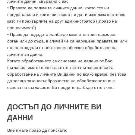
личните данни, свързани с вас
• Правото да получите личните данни, които сте ни
предоставили и които ви засягат, и да ги използвате отново
като ги прехвърлите на друг администратор („право на
преносимост“)
• Право да подадете жалба до компетентния надзорен
орган или до съда, в случай че са нарушени правата ви или
сте пострадали от незаконосъобразно обработване на
личните ви данни.
Когато обработването се основава на дадено от Вас
съгласие, имате право да оттеглите съгласието си за
обработване на личните Ви данни по всяко време, без това
да засяга законосъобразността на обработването въз
основа на съгласието Ви преди то да бъде оттеглено.
ДОСТЪП ДО ЛИЧНИТЕ ВИ
ДАННИ
Вие имате право да поискате: