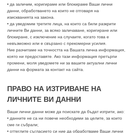
• да заличим, коригираме или блокираме Ваши лични
данни, обработването на които не отговаря на
изискванията на закона.
• да уведомим третите лица, на които са били разкрити
личните Ви данни, за всяко заличаване, коригиране или
блокиране, с изключение на случаите, когато това е
невъзможно или е свързано с прекомерни усилия.
Ние разчитаме на точността на Вашата лична информация,
която ни предоставяте. Ако тази информация претърпи
промени, моля уведомете ни за вашите актуални лични
данни на формата за контакт на сайта.
ПРАВО НА ИЗТРИВАНЕ НА
ЛИЧНИТЕ ВИ ДАННИ
Ваши лични данни може да поискате да бъдат изтрити, ако:
• данните не са ни повече необходими за целите, за които
сме ги събрали;
• оттеглите съгласието си ние да обработваме Ваши лични