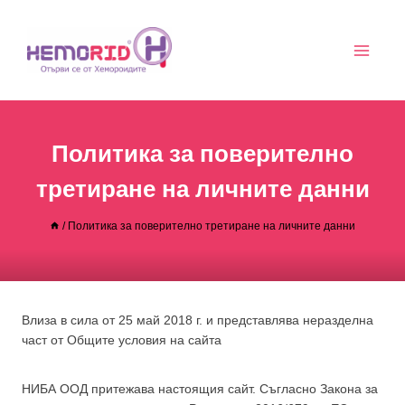
Към
съдържанието
Политика за поверително
третиране на личните данни
/
Политика за поверително третиране на личните данни
Влиза в сила от 25 май 2018 г. и представлява неразделна
част от Общите условия на сайта
НИБА ООД притежава настоящия сайт. Съгласно Закона за