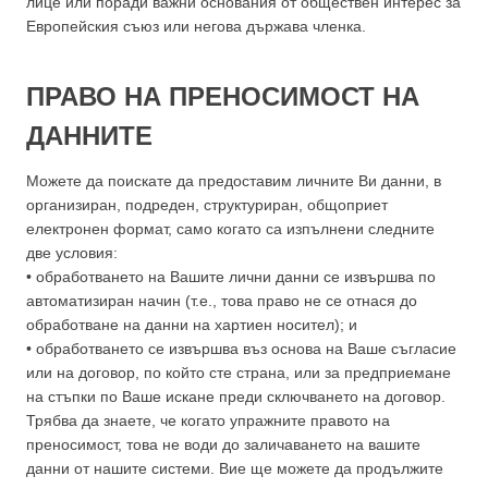
лице или поради важни основания от обществен интерес за
Европейския съюз или негова държава членка.
ПРАВО НА ПРЕНОСИМОСТ НА
ДАННИТЕ
Можете да поискате да предоставим личните Ви данни, в
организиран, подреден, структуриран, общоприет
електронен формат, само когато са изпълнени следните
две условия:
• обработването на Вашите лични данни се извършва по
автоматизиран начин (т.е., това право не се отнася до
обработване на данни на хартиен носител); и
• обработването се извършва въз основа на Ваше съгласие
или на договор, по който сте страна, или за предприемане
на стъпки по Ваше искане преди сключването на договор.
Трябва да знаете, че когато упражните правото на
преносимост, това не води до заличаването на вашите
данни от нашите системи. Вие ще можете да продължите