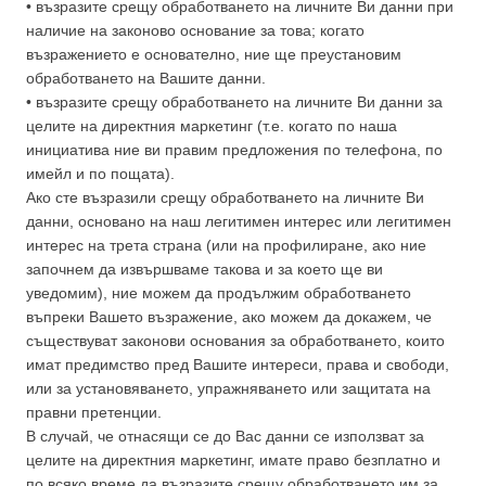
• възразите срещу обработването на личните Ви данни при
наличие на законово основание за това; когато
възражението е основателно, ние ще преустановим
обработването на Вашите данни.
• възразите срещу обработването на личните Ви данни за
целите на директния маркетинг (т.е. когато по наша
инициатива ние ви правим предложения по телефона, по
имейл и по пощата).
Ако сте възразили срещу обработването на личните Ви
данни, основано на наш легитимен интерес или легитимен
интерес на трета страна (или на профилиране, ако ние
започнем да извършваме такова и за което ще ви
уведомим), ние можем да продължим обработването
въпреки Вашето възражение, ако можем да докажем, че
съществуват законови основания за обработването, които
имат предимство пред Вашите интереси, права и свободи,
или за установяването, упражняването или защитата на
правни претенции.
В случай, че отнасящи се до Вас данни се използват за
целите на директния маркетинг, имате право безплатно и
по всяко време да възразите срещу обработването им за