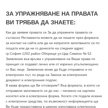
ЗА УПРАЖНЯВАНЕ НА ПРАВАТА
ВИ ТРЯБВА ДА ЗНАЕТЕ:
Как да заявим правата си За да упражните правата си
съгласно Регламента можете да ни пишете през формата
за контакт на сайта или да ни изпратите запитването си по
пощата или да ни го донесете на следния адрес:
гр.София-1202 район Оборище ул.Цар Симеон № 52.
Заявления във връзка с упражняване на Ваши права по
принцип се подават лично или от изрично упълномощено
от Вас лице. Заявление може да бъде отправено и по
електронен път, по реда на Закона за електронния
документ и електронния подпис.
В каква форма ще Ви отговорим? Във формата, в която се
отправили запитването си до нас – писмено на хартиен
носител или в електронна форма. Когато сте подали искане
с електронни средства, по възможност информацията ще
Ви бъде предоставена в широко използвана електронна