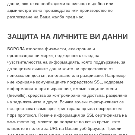
данни, ако те са необходими за висящо съдебно или
административно производство или производство по
разглеждане на Ваша жалба пред нас.
ЗАЩИТА НА ЛИЧНИТЕ ВИ ДАННИ
БОРОЛА използва физически, електронни и
организационни мерки, подходящи с оглед на
чувствителността на информацията, която поддържаме, за
да защитим личните данни които ни предоставяте от
непозволен достъп, използване или разкриване. Например
ние кодираме комуникациите посредством SSL, кодираме
информацията при съхранение, имаме защитни стени
(firewalls), средства за контролиране на достъпа, разделяне
на задълженията и други. Всички връзки сървър-клиент се
осъществяват само чрез криптирана връзка посредством
https протокол. Повече информация за SSL сертификата на
www.momo.bg, можете да получите по всяко време, като
кликнете в полето за URL на Вашия уеб браузър. Приели