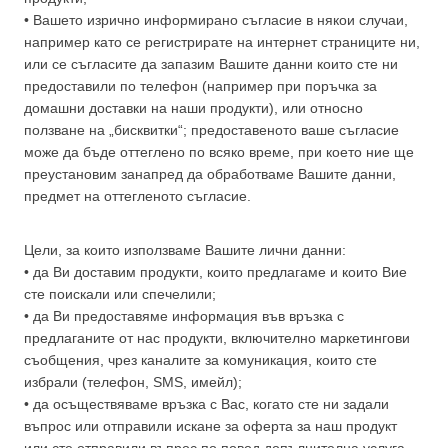
• Вашето изрично информирано съгласие в някои случаи,
например като се регистрирате на интернет страниците ни,
или се съгласите да запазим Вашите данни които сте ни
предоставили по телефон (например при поръчка за
домашни доставки на наши продукти), или относно
ползване на „бисквитки“; предоставеното ваше съгласие
може да бъде оттеглено по всяко време, при което ние ще
преустановим занапред да обработваме Вашите данни,
предмет на оттегленото съгласие.
Цели, за които използваме Вашите лични данни:
• да Ви доставим продукти, които предлагаме и които Вие
сте поискали или спечелили;
• да Ви предоставяме информация във връзка с
предлаганите от нас продукти, включително маркетингови
съобщения, чрез каналите за комуникация, които сте
избрали (телефон, SMS, имейл);
• да осъществяваме връзка с Вас, когато сте ни задали
въпрос или отправили искане за оферта за наш продукт