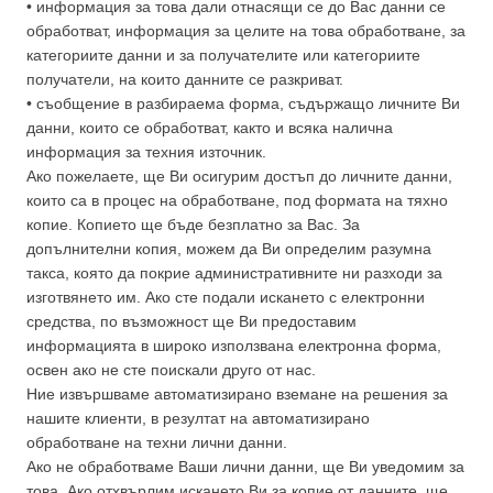
• информация за това дали отнасящи се до Вас данни се
обработват, информация за целите на това обработване, за
категориите данни и за получателите или категориите
получатели, на които данните се разкриват.
• съобщение в разбираема форма, съдържащо личните Ви
данни, които се обработват, както и всяка налична
информация за техния източник.
Ако пожелаете, ще Ви осигурим достъп до личните данни,
които са в процес на обработване, под формата на тяхно
копие. Копието ще бъде безплатно за Вас. За
допълнителни копия, можем да Ви определим разумна
такса, която да покрие административните ни разходи за
изготвянето им. Ако сте подали искането с електронни
средства, по възможност ще Ви предоставим
информацията в широко използвана електронна форма,
освен ако не сте поискали друго от нас.
Ние извършваме автоматизирано вземане на решения за
нашите клиенти, в резултат на автоматизирано
обработване на техни лични данни.
Ако не обработваме Ваши лични данни, ще Ви уведомим за
това. Ако отхвърлим искането Ви за копие от данните, ще