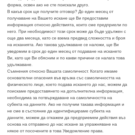
форма, освен ако не сте поискали друго.
В какъв срок ще получите отговор? До един месец от
получаване на Вашето искане ще Ви предоставим
информация относно действията, които сме предприели по
него. При необходимост този срок може да бъде удължен с
още два месеца, като се взема предвид сложността и броя
на исканията. Ако такова удължаване се наложи, ще Ви
уведомим в срок до един месец от подаване на искането
Ви, като ще Ви обясним и по какви причини се налага това
удължаване.
Съмнения относно Вашата самоличност. Когато имаме
основателни опасения във връзка със самоличността на
физическото лице, което подава искането до нас, можем да
поискаме предоставянето на допълнителна информация,
необходима за потвърждаване на самоличността на
субекта на данните. Ако не получим такава информация и
не сме в състояние да идентифицираме субекта на
данните, можем да откажем да предприемем действия въз
основа на отправено до нас искане за упражняване на
някое от посочените в това Уведомление права.