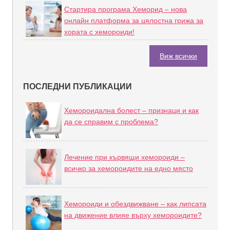
Стартира програма Хеморид – нова
онлайн платформа за цялостна грижа за
хората с хемороиди!
Виж всички
ПОСЛЕДНИ ПУБЛИКАЦИИ
Хемороидална болест – признаци и как
да се справим с проблема?
Лечение при кървящи хемороиди –
всичко за хемороидите на едно място
Хемороиди и обездвижване – как липсата
на движение влияе върху хемороидите?