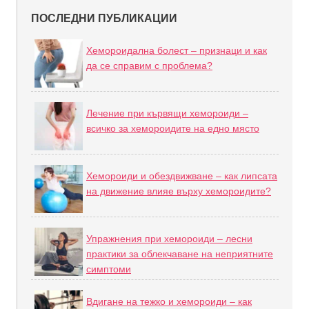
ПОСЛЕДНИ ПУБЛИКАЦИИ
Хемороидална болест – признаци и как
да се справим с проблема?
Лечение при кървящи хемороиди –
всичко за хемороидите на едно място
Хемороиди и обездвижване – как липсата
на движение влияе върху хемороидите?
Упражнения при хемороиди – лесни
практики за облекчаване на неприятните
симптоми
Вдигане на тежко и хемороиди – как