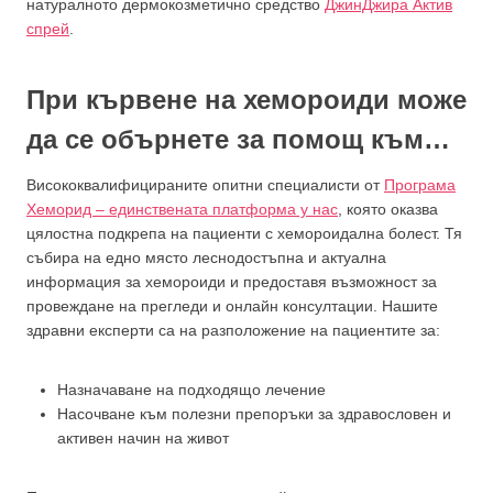
натуралното дермокозметично средство
ДжинДжира Актив
спрей
.
При кървене на хемороиди може
да се обърнете за помощ към…
Висококвалифицираните опитни специалисти от
Програма
Хеморид – единствената платформа у нас
, която оказва
цялостна подкрепа на пациенти с хемороидална болест. Тя
събира на едно място леснодостъпна и актуална
информация за хемороиди и предоставя възможност за
провеждане на прегледи и онлайн консултации. Нашите
здравни експерти са на разположение на пациентите за:
Назначаване на подходящо лечение
Насочване към полезни препоръки за здравословен и
активен начин на живот