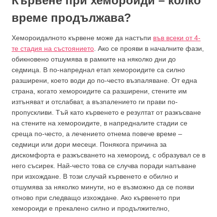
Кървене при хемороиди – колко
време продължава?
Хемороидалното кървене може да настъпи
във всеки от 4-
те стадия на състоянието
. Ако се прояви в началните фази,
обикновено отшумява в рамките на няколко дни до
седмица. В по-напреднал етап хемороидите са силно
разширени, което води до по-често възпаляване. От една
страна, когато хемороидите са разширени, стените им
изтъняват и отслабват, а възпалението ги прави по-
пропускливи. Тъй като кървенето е резултат от разкъсване
на стените на хемороидите, в напредналите стадии се
среща по-често, а лечението отнема повече време –
седмици или дори месеци. Понякога причина за
дискомфорта е разкъсването на хемороид, с образувал се в
него съсирек. Най-често това се случва поради напъване
при изхождане. В този случай кървенето е обилно и
отшумява за няколко минути, но е възможно да се появи
отново при следващо изхождане. Ако кървенето при
хемороиди е прекалено силно и продължително,