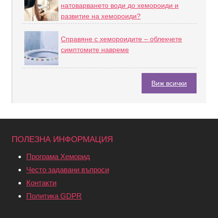
натоварването води до хемороиди и
развитие на хемороиди?
Справяне с хемороидите – облекчете
симптомите навреме
Виж всички
ПОЛЕЗНА ИНФОРМАЦИЯ
Програма Хеморид
Често задавани въпроси
Контакти
Политика GDPR