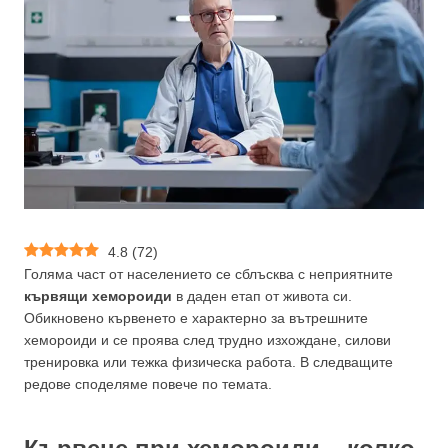
4.8
(
72
)
Голяма част от населението се сблъсква с неприятните
кървящи хемороиди
в даден етап от живота си.
Обикновено кървенето е характерно за вътрешните
хемороиди и се проява след трудно изхождане, силови
тренировка или тежка физическа работа. В следващите
редове споделяме повече по темата.