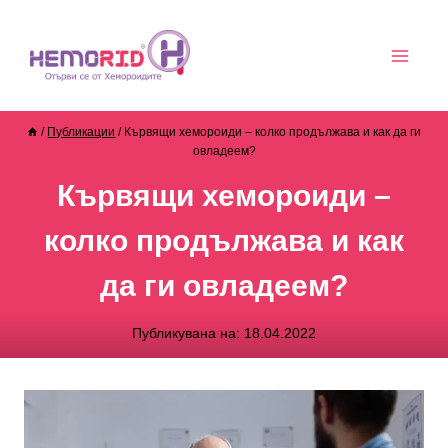
/
Публикации
/
Кървящи хемороиди – колко продължава и как да ги
овладеем?
Кървящи хемороиди –
колко продължава и как
да ги овладеем?
Публикувана на:
18.04.2022