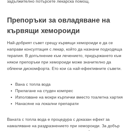
задължително потърсете лекарска помощ.
Препоръки за овладяване на
кървящи хемороиди
Най-добрият съвет срещу кървящи хемороиди е да се
направи консултация с лекар, който да назначи подходяща
терапия. В допълнение към лечението, придържането към
някои препоръки при хемороиди може значително да
облекчи дискомфорта. Ето кои са най-ефективните съвети.
Вана с топла вода
Прилагане на студен компрес
Използване на мокри кърпички вместо тоалетна хартия
Нанасяне на локални препарати
Ваната с топла вода е процедура с доказан ефект за
намаляване на раздразнението при хемороиди. За добър