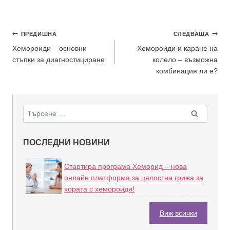
ПРЕДИШНА
СЛЕДВАЩА
Хемороиди – основни
Хемороиди и каране на
стъпки за диагностициране
колело – възможна
комбинация ли е?
ПОСЛЕДНИ НОВИНИ
Стартира програма Хеморид – нова
онлайн платформа за цялостна грижа за
хората с хемороиди!
Виж всички