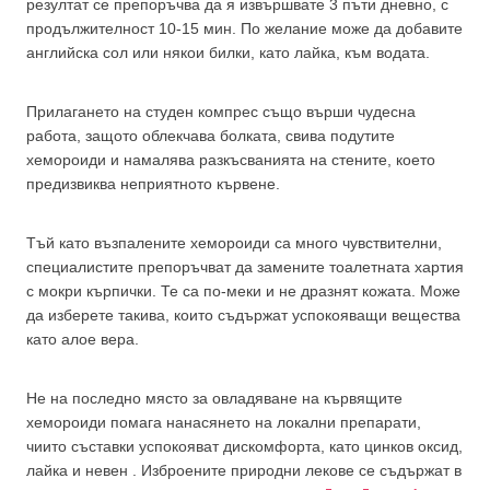
резултат се препоръчва да я извършвате 3 пъти дневно, с
продължителност 10-15 мин. По желание може да добавите
английска сол или някои билки, като лайка, към водата.
Прилагането на студен компрес също върши чудесна
работа, защото облекчава болката, свива подутите
хемороиди и намалява разкъсванията на стените, което
предизвиква неприятното кървене.
Тъй като възпалените хемороиди са много чувствителни,
специалистите препоръчват да замените тоалетната хартия
с мокри кърпички. Те са по-меки и не дразнят кожата. Може
да изберете такива, които съдържат успокояващи вещества
като алое вера.
Не на последно място за овладяване на кървящите
хемороиди помага нанасянето на локални препарати,
чиито съставки успокояват дискомфорта, като цинков оксид,
лайка и невен . Изброените природни лекове се съдържат в